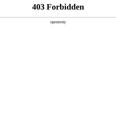
产品及服务
行业解决方案
合作伙伴
投资者关系
下文简称“人生就是搏数码”、“我们”和“我们的”）深知隐私对您
解本《隐私政策》（下文简称“本政策”）。本政策阐述了人生就是搏数码如何
据的信息可能由人生就是搏数码在补充政策中，或者在收集数据时提
：