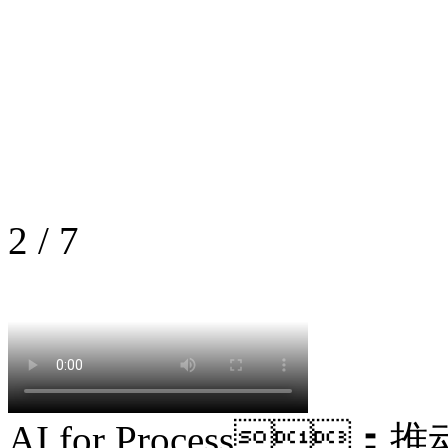
2
/
7
AI for Process